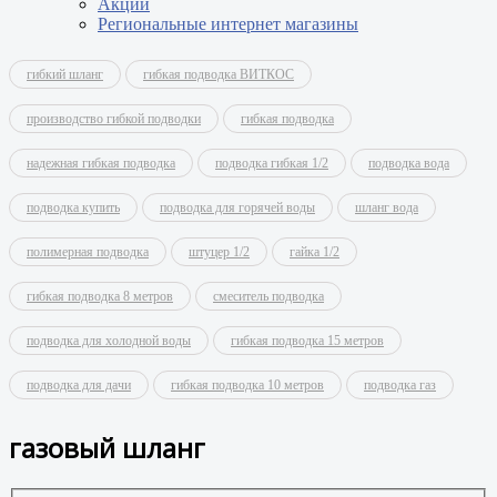
Акции
Региональные интернет магазины
гибкий шланг
гибкая подводка ВИТКОС
производство гибкой подводки
гибкая подводка
надежная гибкая подводка
подводка гибкая 1/2
подводка вода
подводка купить
подводка для горячей воды
шланг вода
полимерная подводка
штуцер 1/2
гайка 1/2
гибкая подводка 8 метров
смеситель подводка
подводка для холодной воды
гибкая подводка 15 метров
подводка для дачи
гибкая подводка 10 метров
подводка газ
газовый шланг