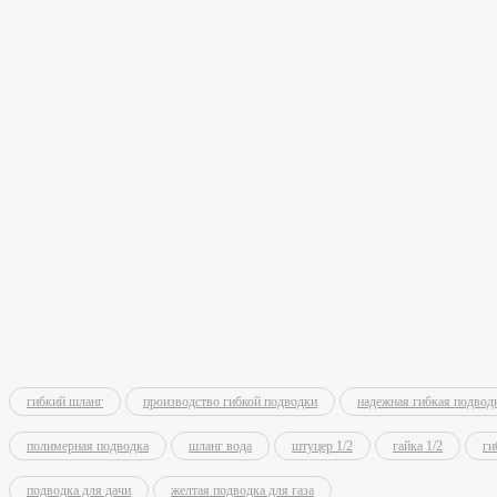
гибкий шланг
производство гибкой подводки
надежная гибкая подвод
полимерная подводка
шланг вода
штуцер 1/2
гайка 1/2
ги
подводка для дачи
желтая подводка для газа