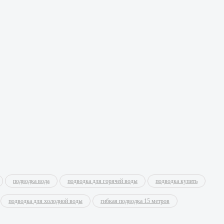
подводка вода
подводка для горячей воды
подводка купить
подводка для холодной воды
гибкая подводка 15 метров