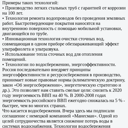
Примеры таких технологий:
• Производство легких стальных труб с гарантией от коррозии
на 100 лет.
• Технология ремонта водопроводов без проведения земляных
работ. Быстротвердеющие покрытия наносятся на
внутреннюю поверхность с помощью мобильной установки,
двигающейся по трубе.
• Инновационная технология очистки сточных вод,
совмещающая в одном приборе обеззараживающий эффект
ультрафиолета и ультразвука.
• Использование тепла сточных вод для отопления
помещений.
• Технологии по водосбережению, энергоэффективности.
Россия последовательно внедряет принципы
энергоэффективности и ресурсосбережения в производство,
принимает новые правовые нормы (климатическую доктрину,
закон «Об энергосбережении», энергетическую стратегию и
др.). Это позволяет нам ставить смелые цели: снизить к 2020
году энергоемкость ВВП на 40 %. В 2000-2008 годах
энергоемкость российского ВВП ежегодно снижалась на 5 % -
быстрее, чем во многих странах.
Что касается водосбережения. Вчера здесь мы подписали
соглашение с немецкой компанией «Манесман». Одной из
целей сотрудничества является снижение потерь воды в
системах водоснабжения. Технологии водосбережения