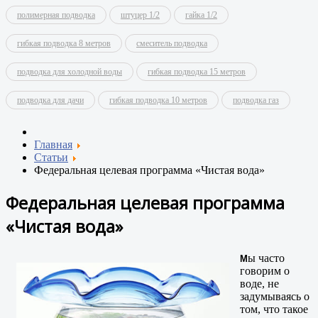
полимерная подводка
штуцер 1/2
гайка 1/2
гибкая подводка 8 метров
смеситель подводка
подводка для холодной воды
гибкая подводка 15 метров
подводка для дачи
гибкая подводка 10 метров
подводка газ
Главная
Статьи
Федеральная целевая программа «Чистая вода»
Федеральная целевая программа
«Чистая вода»
ы часто
М
говорим о
воде, не
задумываясь о
том, что такое