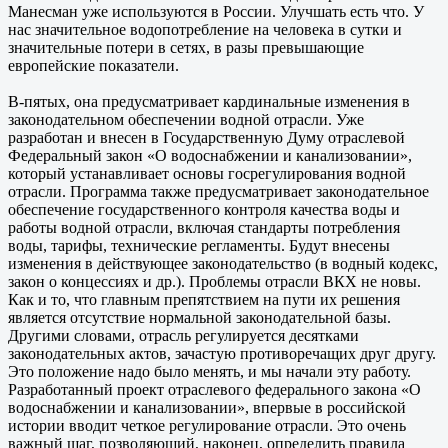
Манесман уже используются в России. Улучшать есть что. У
нас значительное водопотребление на человека в сутки и
значительные потери в сетях, в разы превышающие
европейские показатели.
В-пятых, она предусматривает кардинальные изменения в
законодательном обеспечении водной отрасли. Уже
разработан и внесен в Государственную Думу отраслевой
Федеральный закон «О водоснабжении и канализовании»,
который устанавливает основы госрегулирования водной
отрасли. Программа также предусматривает законодательное
обеспечение государственного контроля качества воды и
работы водной отрасли, включая стандарты потребления
воды, тарифы, технические регламенты. Будут внесены
изменения в действующее законодательство (в водный кодекс,
закон о концессиях и др.). Проблемы отрасли ВКХ не новы.
Как и то, что главным препятствием на пути их решения
является отсутствие нормальной законодательной базы.
Другими словами, отрасль регулируется десятками
законодательных актов, зачастую противоречащих друг другу.
Это положение надо было менять, и мы начали эту работу.
Разработанный проект отраслевого федерального закона «О
водоснабжении и канализовании», впервые в российской
истории вводит четкое регулирование отрасли. Это очень
важный шаг, позволяющий, наконец, определить правила