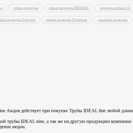
ка
гибкая подводка
гибкая подводка ВИТКОС
подводка гибкая 1/2
бкая подводка 8 метров
гибкая подводка 10 метров
смеситель подводка
line Акция действует при покупке Трубы IDEAL line любой длины
кой трубы IDEAL nine, а так же на другую продукцию компани
дение акции.