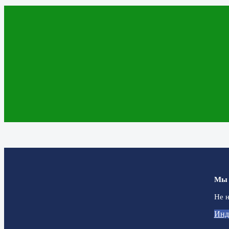
Мы 
Не н
Инд