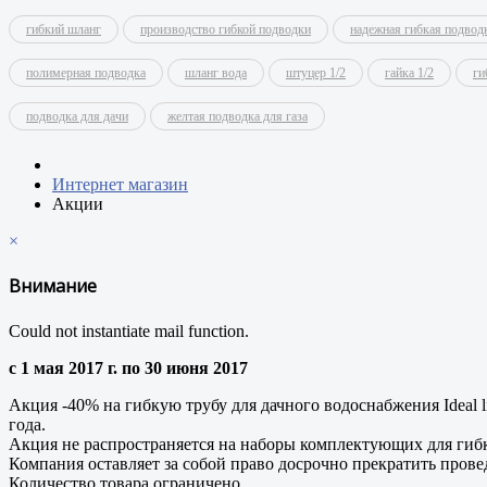
гибкий шланг
производство гибкой подводки
надежная гибкая подвод
полимерная подводка
шланг вода
штуцер 1/2
гайка 1/2
ги
подводка для дачи
желтая подводка для газа
Интернет магазин
Акции
×
Внимание
Could not instantiate mail function.
с 1 мая 2017 г. по 30 июня 2017
Акция -40% на гибкую трубу для дачного водоснабжения Ideal 
года.
Акция не распространяется на наборы комплектующих для гиб
Компания оставляет за собой право досрочно прекратить прове
Количество товара ограничено.