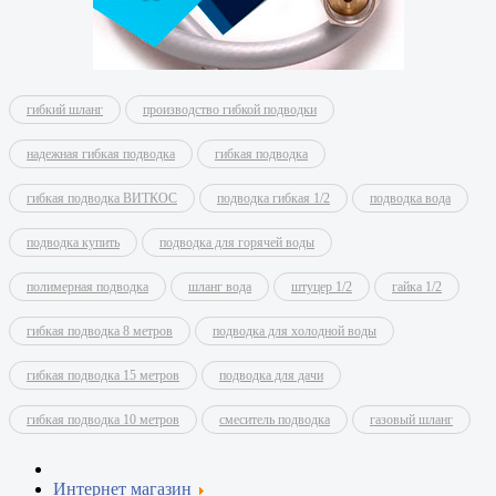
гибкий шланг
производство гибкой подводки
надежная гибкая подводка
гибкая подводка
гибкая подводка ВИТКОС
подводка гибкая 1/2
подводка вода
подводка купить
подводка для горячей воды
полимерная подводка
шланг вода
штуцер 1/2
гайка 1/2
гибкая подводка 8 метров
подводка для холодной воды
гибкая подводка 15 метров
подводка для дачи
гибкая подводка 10 метров
смеситель подводка
газовый шланг
Интернет магазин