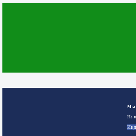
Мы 
Не н
Инд