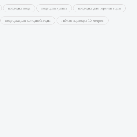
подводка вода
подводка купить
подводка для горячей воды
подводка для холодной воды
гибкая подводка 15 метров