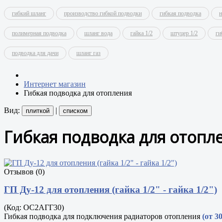
гибкий шланг
производство гибкой подводки
гибкая подводка
н
полимерная подводка
шланг вода
гайка 1/2
штуцер 1/2
ги
подводка для дачи
шланг газ
Интернет магазин
Гибкая подводка для отопления
Вид:
|
плиткой
списком
Гибкая подводка для отопл
Отзывов (0)
ГП Ду-12 для отопления (гайка 1/2" - гайка 1/2")
(Код:
ОС2АГГ30
)
Гибкая подводка для подключения радиаторов отопления
(от 3