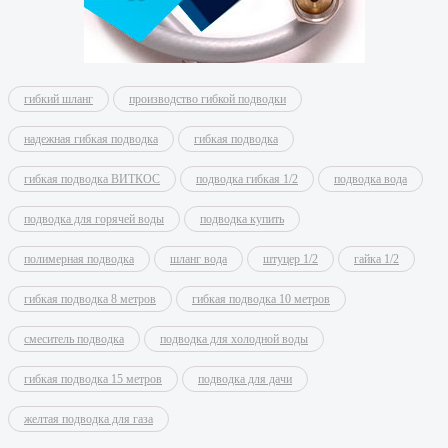
гибкий шланг
производство гибкой подводки
надежная гибкая подводка
гибкая подводка
гибкая подводка ВИТКОС
подводка гибкая 1/2
подводка вода
подводка для горячей воды
подводка купить
полимерная подводка
шланг вода
штуцер 1/2
гайка 1/2
гибкая подводка 8 метров
гибкая подводка 10 метров
смеситель подводка
подводка для холодной воды
гибкая подводка 15 метров
подводка для дачи
желтая подводка для газа