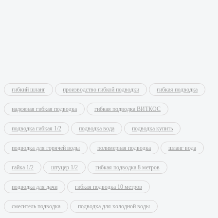
гибкий шланг
производство гибкой подводки
гибкая подводка
надежная гибкая подводка
гибкая подводка ВИТКОС
подводка гибкая 1/2
подводка вода
подводка купить
подводка для горячей воды
полимерная подводка
шланг вода
гайка 1/2
штуцер 1/2
гибкая подводка 8 метров
подводка для дачи
гибкая подводка 10 метров
смеситель подводка
подводка для холодной воды