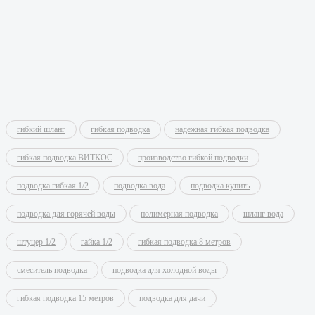
гибкий шланг
гибкая подводка
надежная гибкая подводка
гибкая подводка ВИТКОС
производство гибкой подводки
подводка гибкая 1/2
подводка вода
подводка купить
подводка для горячей воды
полимерная подводка
шланг вода
штуцер 1/2
гайка 1/2
гибкая подводка 8 метров
смеситель подводка
подводка для холодной воды
гибкая подводка 15 метров
подводка для дачи