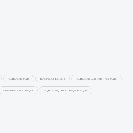
подводка вода
подводка купить
подводка для горячей воды
смеситель подводка
подводка для холодной воды