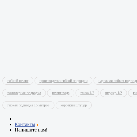
гибкий шланг
производство гибкой подводки
надежная гибкая подвод
полимерная подводка
шланг вода
гайка 1/2
штуцер 1/2
ги
гибкая подводка 15 метров
короткий штуцер
Контакты
Напишите нам!