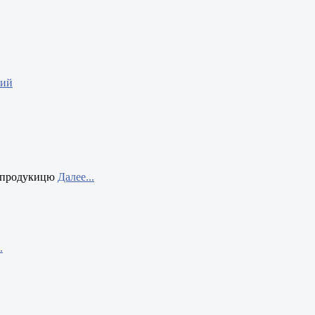
ний
а продукицю
Далее...
.