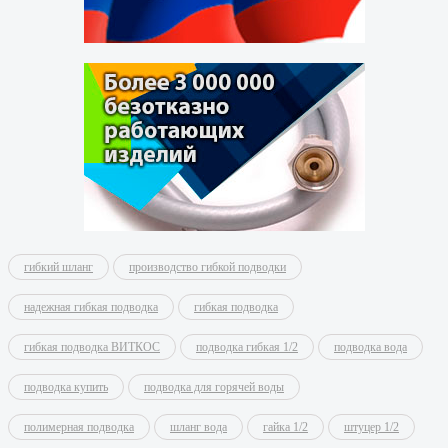
гибкий шланг
производство гибкой подводки
надежная гибкая подводка
гибкая подводка
гибкая подводка ВИТКОС
подводка гибкая 1/2
подводка вода
подводка купить
подводка для горячей воды
полимерная подводка
шланг вода
гайка 1/2
штуцер 1/2