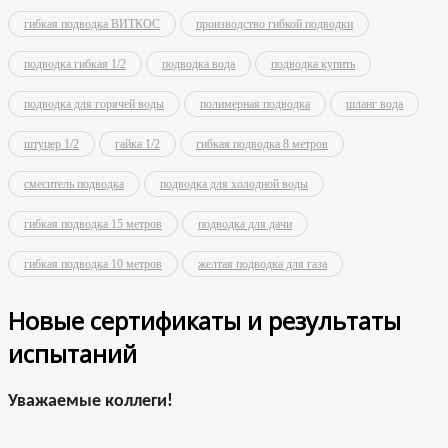
гибкая подводка ВИТКОС
производство гибкой подводки
подводка гибкая 1/2
подводка вода
подводка купить
подводка для горячей воды
полимерная подводка
шланг вода
штуцер 1/2
гайка 1/2
гибкая подводка 8 метров
смеситель подводка
подводка для холодной воды
гибкая подводка 15 метров
подводка для дачи
гибкая подводка 10 метров
желтая подводка для газа
Новые сертификаты и результаты
испытаний
Уважаемые коллеги!