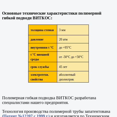
Основные технические характеристики полимерной
гибкой подводи ВИТКОС:
толщина стенки
3 мм
давление
20 атм
внутренняя t °С
до +95°С
t °С внешней
от -50°С до +50°С
среды
срок службы
45 лет
электротехн.
абсолютный
свойства
диэлектрик
Полимерная гибкая подводка ВИТКОС разработана
специалистами нашего предприятия.
Технология производства полимерной трубы запатентована
(Патент №12207 с 1999 г.)
и изготавляется по Техническим