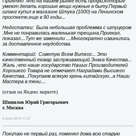
Приятно .что на нашем рынке есть профи,которые
умеют делать хорошие вещи нужные в быту.Первый
шланг купил в магазине Штука (1000) на Ленинском
проспекте,еще в 90 годы...
Недостатки: Была небольшая проблемма с штуцером
.Мне не понравилась маленькая трещина.Приехал,
показал....Тут же заменили ....Многократно извинились
за доставленное неудобства.
Комментарий: Советую Всем Виткос... Это
качественный товар заслуживающий Знака Качества...
Жаль ,что наше государство Наших Производителей
Хорошего Товара не отмечает Наградами Высшего
Качества...Покупаем всякую хрень китайскую...а Наши
Мастера в тени....
(отзыв на Яндекс маркете)
Шипилов Юрий Григорьевич
г. Москва
6 июня 2019 11:37
Покупаю не первый раз, поменял дома всю старую