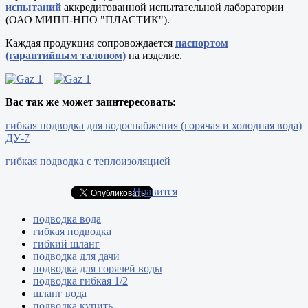
испытаний
аккредитованной испытательной лаборатории
(ОАО МИПП-НПО "ПЛАСТИК").
Каждая продукция сопровождается
паспортом
(гарантийным талоном)
на изделие.
Вас так же может заинтересовать:
гибкая подводка для водоснабжения (горячая и холодная вода)
ДУ-7
гибкая подводка с теплоизоляцией
Нравится
подводка вода
гибкая подводка
гибкий шланг
подводка для дачи
подводка для горячей воды
подводка гибкая 1/2
шланг вода
подводка купить