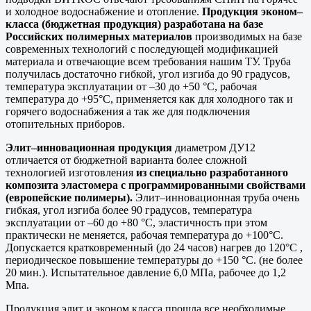
и холодное водоснабжение и отопление.
Продукция эконом–
класса (бюджетная продукция) разработана на базе
Российских полимерных материалов
производимых на базе
современных технологий с последующей модификацией
материала и отвечающие всем требования нашим ТУ. Труба
получилась достаточно гибкой, угол изгиба до 90 градусов,
температура эксплуатации от –30 до +50 °С, рабочая
температура до +95°С, применяется как для холодного так и
горячего водоснабжения а так же для подключения
отопительных приборов.
Элит–инновационная продукция
диаметром ДУ12
отличается от бюджетной варианта более сложной
технологией изготовления
из специально разработанного
композита эластомера с программированными свойствами
(европейские полимеры).
Элит–инновационная труба очень
гибкая, угол изгиба более 90 градусов, температура
эксплуатации от –60 до +80 °С, эластичность при этом
практически не меняется, рабочая температура до +100°С.
Допускается кратковременный (до 24 часов) нагрев до 120°С ,
периодическое повышение температуры до +150 °С. (не более
20 мин.). Испытательное давление 6,0 МПа, рабочее до 1,2
Мпа.
Продукция элит и эконом класса прошла все необходимые