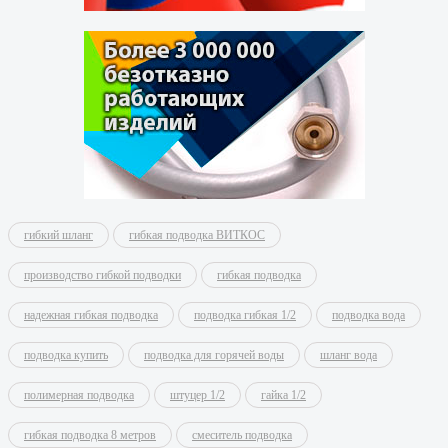
гибкий шланг
гибкая подводка ВИТКОС
производство гибкой подводки
гибкая подводка
надежная гибкая подводка
подводка гибкая 1/2
подводка вода
подводка купить
подводка для горячей воды
шланг вода
полимерная подводка
штуцер 1/2
гайка 1/2
гибкая подводка 8 метров
смеситель подводка