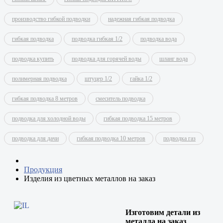
производство гибкой подводки
надежная гибкая подводка
гибкая подводка
подводка гибкая 1/2
подводка вода
подводка купить
подводка для горячей воды
шланг вода
полимерная подводка
штуцер 1/2
гайка 1/2
гибкая подводка 8 метров
смеситель подводка
подводка для холодной воды
гибкая подводка 15 метров
подводка для дачи
гибкая подводка 10 метров
подводка газ
Продукция
Изделия из цветных металлов на заказ
Изготовим детали из
металла на заказ