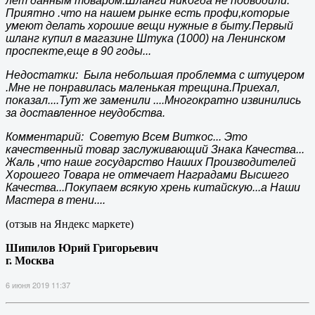
лет данным товаром.Шланги никогда не подводили.
Приятно .что на нашем рынке есть профи,которые
умеют делать хорошие вещи нужные в быту.Первый
шланг купил в магазине Штука (1000) на Ленинском
проспекте,еще в 90 годы...
Недостатки: Была небольшая проблемма с штуцером
.Мне не понравилась маленькая трещина.Приехал,
показал....Тут же заменили ....Многократно извинились
за доставленное неудобства.
Комментарий: Советую Всем Виткос... Это
качественный товар заслуживающий Знака Качества...
Жаль ,что наше государство Наших Производителей
Хорошего Товара не отмечает Наградами Высшего
Качества...Покупаем всякую хрень китайскую...а Наши
Мастера в тени....
(отзыв на Яндекс маркете)
Шипилов Юрий Григорьевич
г. Москва
6 июня 2019 11:37