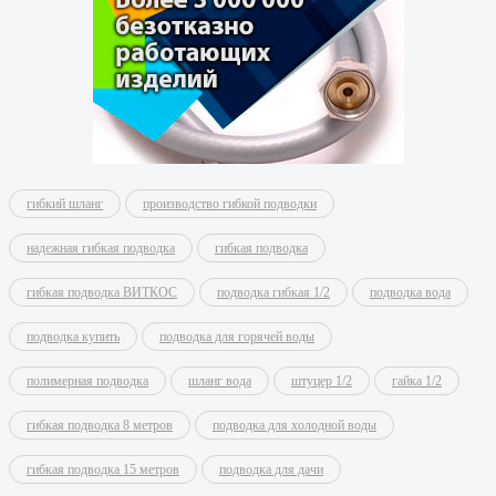
гибкий шланг
производство гибкой подводки
надежная гибкая подводка
гибкая подводка
гибкая подводка ВИТКОС
подводка гибкая 1/2
подводка вода
подводка купить
подводка для горячей воды
полимерная подводка
шланг вода
штуцер 1/2
гайка 1/2
гибкая подводка 8 метров
подводка для холодной воды
гибкая подводка 15 метров
подводка для дачи